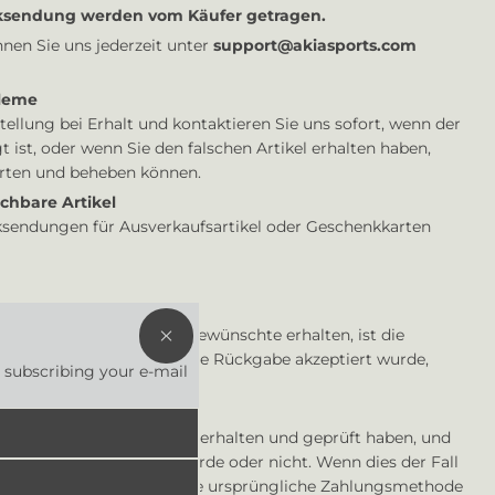
cksendung
werden vom Käufer getragen.
nen Sie uns jederzeit unter
support@akiasports.com
leme
tellung bei Erhalt und kontaktieren Sie uns sofort, wenn der
t ist, oder wenn Sie den falschen Artikel erhalten haben,
rten und beheben können.
hbare Artikel
ksendungen für Ausverkaufsartikel oder Geschenkkarten
HEY
rzustellen, dass Sie das Gewünschte erhalten, ist die
YOU!
ie bereits haben. Sobald die Rückgabe akzeptiert wurde,
t subscribing your e-mail
separat.
bald wir Ihre Rücksendung erhalten und geprüft haben, und
kerstattung genehmigt wurde oder nicht. Wenn dies der Fall
tattung automatisch auf Ihre ursprüngliche Zahlungsmethode