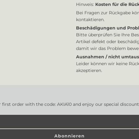
Hinweis:
Kosten für die Rü
Bei Fragen zur Rückgabe kön
kontaktieren.
Beschädigungen und Prob
Bitte überprüfen Sie Ihre Bes
Artikel defekt oder beschädig
damit wir das Problem bewe
Ausnahmen / nicht umtausc
Leider können wir keine Rüc
akzeptieren.
Umtausch
Der schnellste Weg, um siche
Rückgabe des Artikels, den S
first order with the code: AKIA10 and enjoy our special discoun
kaufen Sie den neuen Artikel 
Rückerstattungen
Wir benachrichtigen Sie, so
teilen Ihnen mit, ob die Rüc
Abonnieren
ist, wird Ihnen die Rückers